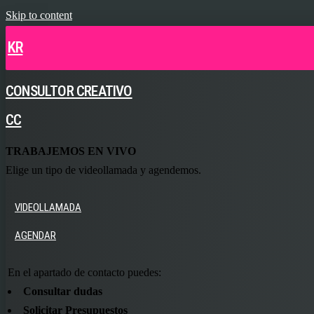
Skip to content
KR
CONSULTOR CREATIVO
CC
TRABAJEMOS EN VIVO
Elige un tipo de videollamada y agendemos.
VIDEOLLAMADA
AGENDAR
En el apartado de contacto puedes:
Consultar dudas
Solicitar Presupuestos