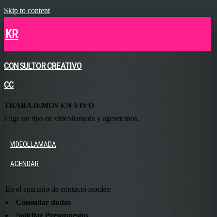
Skip to content
KR
CONSULTOR CREATIVO
CC
TRABAJEMOS EN VIVO
Elige un tipo de videollamada y agendemos.
VIDEOLLAMADA
AGENDAR
En el apartado de contacto puedes:
Consultar dudas
Solicitar Presupuestos