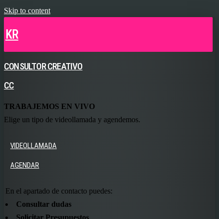
Skip to content
KR
CONSULTOR CREATIVO
CC
TRABAJEMOS EN VIVO
Elige un tipo de videollamada y agendemos.
VIDEOLLAMADA
AGENDAR
En el apartado de contacto puedes:
Consultar dudas
Solicitar Presupuestos